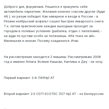
Доброго дня, форумчане. Решился я прикупить себе
автомобиль-паркетник. Желания конечно совсем другие (Ауди
А6 ), но разум победил. Как наверное и везде в России - в
Рязани ноябрьский асфальт сошел быстрее январского снега.
Т.к. летом практические каждые выходные проходят за
городом в полевых условиях (рыбалка, отдых с палатками) -
на ауди по кустам особо не полазиешь. Alfa тоже не айс..
Маленькая и низкая. Посему озадачился. Итак.
На рассмотрении находится 2 машины. Рассматриваю 2008
год и именно Antara. Всякие Кашкаи, Каптивы и Деу - не хочу.
Первый вариант: 2.4i (140Hp) AT
Второй вариант: 2.0 CDTI ECOTEC (127 Hp) AT - из Белоруссии.