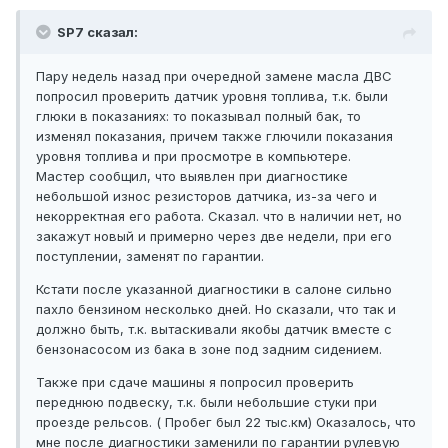
SP7 сказал:
Пару недель назад при очередной замене масла ДВС
попросил проверить датчик уровня топлива, т.к. были
глюки в показаниях: то показывал полный бак, то
изменял показания, причем также глючили показания
уровня топлива и при просмотре в компьютере.
Мастер сообщил, что выявлен при диагностике
небольшой износ резисторов датчика, из-за чего и
некорректная его работа. Сказал. что в наличии нет, но
закажут новый и примерно через две недели, при его
поступлении, заменят по гарантии.
Кстати после указанной диагностики в салоне сильно
пахло бензином несколько дней. Но сказали, что так и
должно быть, т.к. вытаскивали якобы датчик вместе с
бензонасосом из бака в зоне под задним сидением.
Также при сдаче машины я попросил проверить
переднюю подвеску, т.к. были небольшие стуки при
проезде рельсов. ( Пробег был 22 тыс.км) Оказалось, что
мне после диагностики заменили по гарантии рулевую