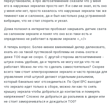
переустановили, а про автозатемнение сказали что у меня
его в наружных зеркалах просто нет. Я и сам не знал, есть оно
у меня или нет, просто казалось что наружные зеркала так же
темнеют как и салонное, да и был настолько рад устраненной
вибрации, что не стал спорить и уехал.
Дома полазил в интернетах пробовал закрывать датчик света
на салонном зеркале и понял что оно все-таки есть и
определенно не работает в правом зеркале <_</>
А теперь вопрос. Более-менее вменяемый дилер далековато,
ехать из-за такой пустяковой проблемы не очень охота и
даже ТО0 еще не скоро. С другой стороны автозатемнение -
штука очень удобная, да и терпеть не могу когда что-то не
работает. Можно ли что-то сделать самостоятельно? Скорее
всего там стоит электрохромное зеркало и часто провода для
управления этой штукой делают отдельным разъемом,
который банально мог отсоединиться. По Opel EPC выходит
что зеркало идет только в сборе, можно ли как-то снять
крышку зеркала чтобы добраться до контактов и померять
напряжение? Сложно ли добраться до разъемов в двери или
не стоит заморачиваться и дождаться ТО0?