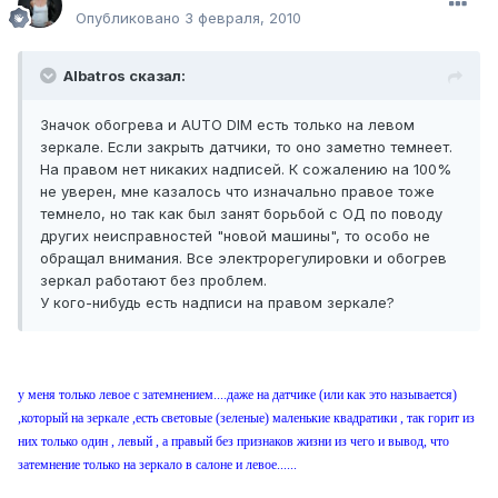
Опубликовано
3 февраля, 2010
Albatros сказал:
Значок обогрева и AUTO DIM есть только на левом
зеркале. Если закрыть датчики, то оно заметно темнеет.
На правом нет никаких надписей. К сожалению на 100%
не уверен, мне казалось что изначально правое тоже
темнело, но так как был занят борьбой с ОД по поводу
других неисправностей "новой машины", то особо не
обращал внимания. Все электрорегулировки и обогрев
зеркал работают без проблем.
У кого-нибудь есть надписи на правом зеркале?
у меня только левое с затемнением....даже на датчике (или как это называется)
,который на зеркале ,есть световые (зеленые) маленькие квадратики , так горит из
них только один , левый , а правый без признаков жизни из чего и вывод, что
затемнение только на зеркало в салоне и левое......