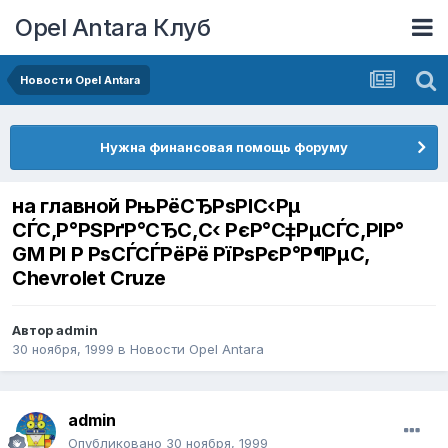
Opel Antara Клуб
Новости Opel Antara
Нужна финансовая помощь форуму
на главной РњРёСЂРѕРІС‹Рµ
СЃС‚Р°РЅРґР°СЂС‚С‹ РєР°С‡РµСЃС‚РІР°
GM РІ Р РѕСЃСЃРёРё РїРѕРєР°Р¶РµС‚
Chevrolet Cruze
Автор
admin
30 ноября, 1999
в
Новости Opel Antara
admin
Опубликовано
30 ноября, 1999