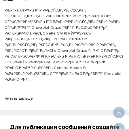
РљР°Рє СѓР¶Рµ Р?Р·РІРµСЃС‚РЅРѕ, С‡С‚Рѕ 3
СЃРµРЅС‚СЏР±СЂСЏ 2009 РіРѕРґР°, РЅР°С‡Р°Р»РѕСЃСЊ
СЃРµСЂРёР№РЅРѕРµ РїСЂРѕРёР·РІРѕРґСЃС‚РІРѕ РЅРѕРІРѕРіРѕ
СЃРµРґР°РЅР° Chevrolet Cruze РЅР° РґРѕС‡РµСЂРЅРµРј
РїСЂРµРґРїСЂРёСЏС‚РёРё GM РІ РЎР°РЅРєС‚-
РџРµС‚РµСЂР±СѓСЂРіРµ. Р­С‚РѕС‚ Р·Р°РІРѕРґ
РµРґРёРЅСЃС‚РІРµРЅРЅС‹Р№, РєС‚Рѕ РїСЂРѕРёР·РІРѕРґРёС‚
РЅРѕРІСѓСЋ РјРѕРґРµР»СЊ Chevrolet Cruze РІ Р•РІСЂРѕРїРµ
Рё С‚СЂРµС‚РёР№ РІ РјРёСЂРµ РїРѕ РїСЂРѕРёР·РІРѕРґСЃС‚РІСѓ
СЌС‚РѕР№ РјРѕРґРµР»Рё, Р·РЅР°РјРµРЅСѓСЋС‰РµР№
РІРѕР·СЂРѕР¶РґРµРЅРёРµ General Motors Рё
РѕР±РЅРѕРІР»РµРЅРёРµ СЃР°РјРѕРіРѕ Р±СЂРµРЅРґР° Chevrolet.
РќРѕРІС‹Р№ [...]
Читать дальше
Для публикации сообщений создайте